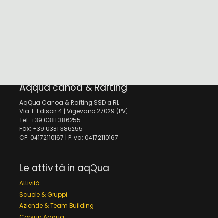
Aqqua canoa & Rafting
AqQua Canoa & Rafting SSD a RL
Via T. Edison 4 | Vigevano 27029 (PV)
Tel: +39 0381 386255
Fax: +39 0381 386255
CF: 04172110167 | P.Iva: 04172110167
Le attività in aqQua
Attività
Scuole & Gruppi
Aziende & Team Building
Corsi in Aqqua