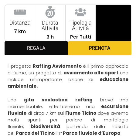
Distanza
Durata
Tipologia
Attività
Attività
7 km
3 h
Per Tutti
REGALA
PRENOTA
Il progetto
Rafting Avviamento
è il primo approccio
al fiume, un progetto di
avviamento allo sport
che
include un’importante azione di
educazione
ambientale.
Una
gita
scolastica rafting
breve ma
indimenticabile, effettueremo una
escursione
fluviale
di circa 7 km sul
Fiume Ticino
dove avremo
molti spunti per parlare di morfologia
fluviale,
biodiversità
partendo dalla nascita
del
Parco del Ticino
il 1°
Parco fluviale d’Europa
.