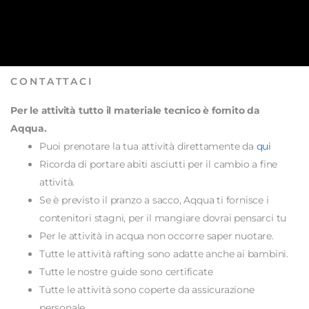
CONTATTACI
Per le attività tutto il materiale tecnico è fornito da
Aqqua.
Puoi prenotare la tua attività direttamente da
qui
Ricorda di portare abiti asciutti per il cambio a fine
attività.
Se è previsto il pranzo a sacco, Aqqua ti fornisce i
contenitori stagni, per il mangiare dovrai pensarci tu
Per le attività in acqua non occorre saper nuotare.
Tutte le attività rafting sono adatte anche ai bambini.
Tutte le nostre guide sono certificate
Tutte le attività sono coperte da assicurazione
personale