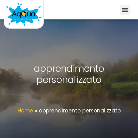
apprendimento
personalizzato
Home
»
apprendimento personalizzato