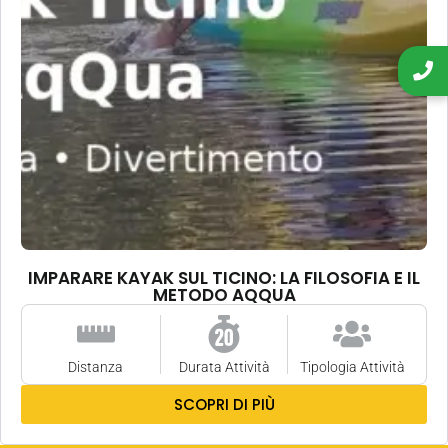
IMPARARE KAYAK SUL TICINO: LA FILOSOFIA E IL
METODO AQQUA
Distanza
Durata Attività
Tipologia Attività
SCOPRI DI PIÙ