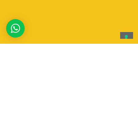
Aqqua canoa & Rafting
AqQua Canoa & Rafting SSD a RL
Via T. Edison 4 | Vigevano 27029 (PV)