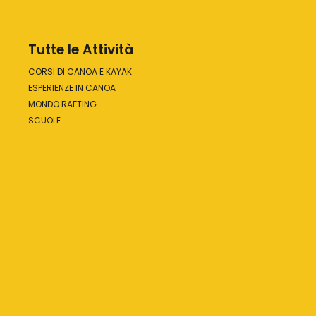
Tutte le Attività
CORSI DI CANOA E KAYAK
ESPERIENZE IN CANOA
MONDO RAFTING
SCUOLE