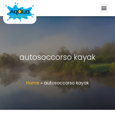
autosoccorso kayak
Home
»
autosoccorso kayak