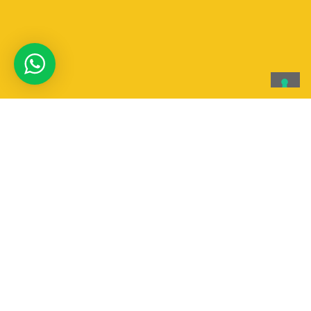
Aqqua canoa & Rafting
AqQua Canoa & Rafting SSD a RL
Via T. Edison 4 | Vigevano 27029 (PV)