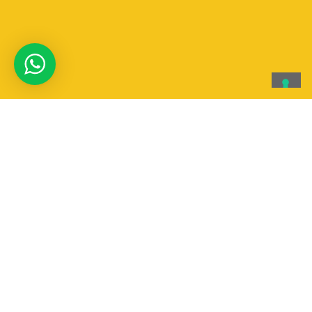
Aqqua canoa & Rafting
AqQua Canoa & Rafting SSD a RL
Via T. Edison 4 | Vigevano 27029 (PV)