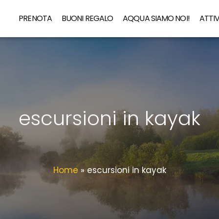
PRENOTA
BUONI REGALO
AQQUA SIAMO NOI!
ATTIV
escursioni in kayak
Home
»
escursioni in kayak