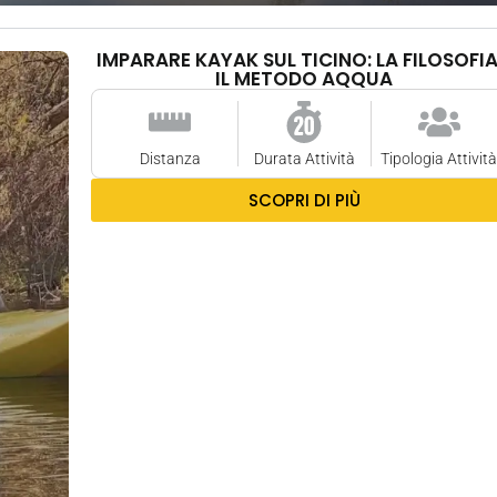
IMPARARE KAYAK SUL TICINO: LA FILOSOFIA
IL METODO AQQUA
Distanza
Durata Attività
Tipologia Attivit
SCOPRI DI PIÙ