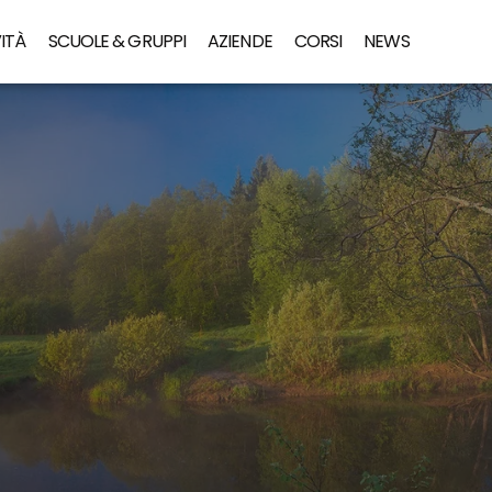
ITÀ
SCUOLE & GRUPPI
AZIENDE
CORSI
NEWS