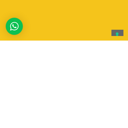
Aqqua canoa & Rafting
AqQua Canoa & Rafting SSD a RL
Via T. Edison 4 | Vigevano 27029 (PV)