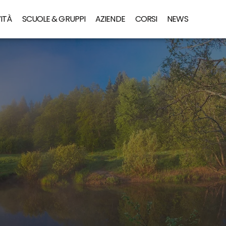
ITÀ
SCUOLE & GRUPPI
AZIENDE
CORSI
NEWS