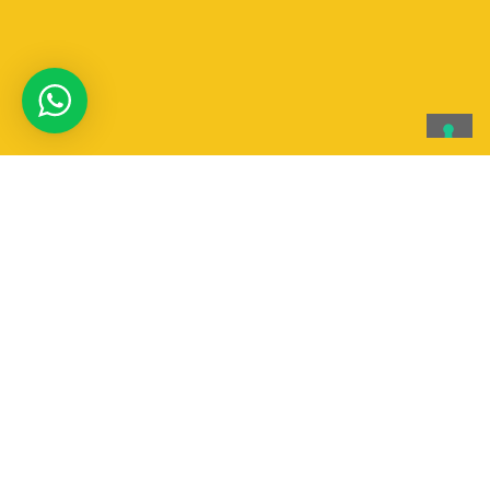
Aqqua canoa & Rafting
AqQua Canoa & Rafting SSD a RL
Via T. Edison 4 | Vigevano 27029 (PV)