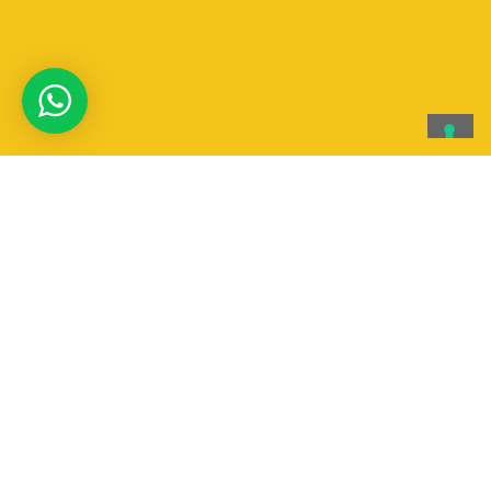
Aqqua canoa & Rafting
AqQua Canoa & Rafting SSD a RL
Via T. Edison 4 | Vigevano 27029 (PV)