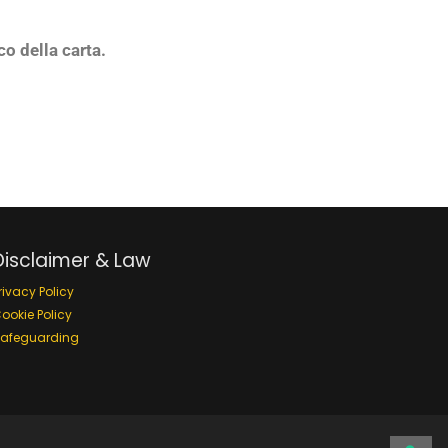
co della carta.
Disclaimer & Law
rivacy Policy
ookie Policy
afeguarding