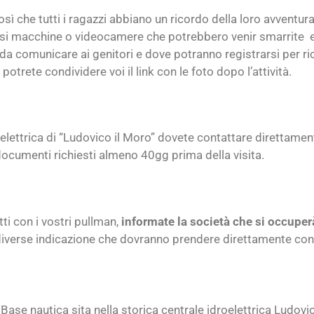
 che tutti i ragazzi abbiano un ricordo della loro avventura 
rsi macchine o videocamere che potrebbero venir smarrite e
nk da comunicare ai genitori e dove potranno registrarsi per r
potrete condividere voi il link con le foto dopo l’attività.
droelettrica di “Ludovico il Moro” dovete contattare direttame
ocumenti richiesti almeno 40gg prima della visita.
tti con i vostri pullman,
informate la società che si occuper
diverse indicazione che dovranno prendere direttamente con
Base nautica sita nella storica centrale idroelettrica Ludovi