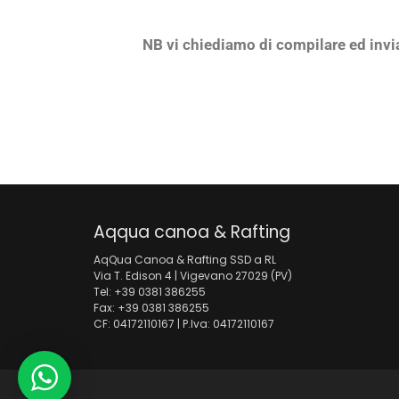
NB vi chiediamo di compilare ed inviare
Aqqua canoa & Rafting
AqQua Canoa & Rafting SSD a RL
Via T. Edison 4 | Vigevano 27029 (PV)
Tel: +39 0381 386255
Fax: +39 0381 386255
CF: 04172110167 | P.Iva: 04172110167