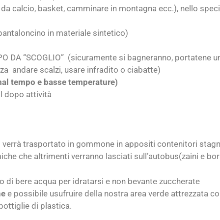
e da calcio, basket, camminare in montagna ecc.), nello speci
aloncino in materiale sintetico)
DA “SCOGLIO” (sicuramente si bagneranno, portatene un
za andare scalzi, usare infradito o ciabatte)
mal tempo e basse temperature)
dopo attività
o verrà trasportato in gommone in appositi contenitori stagn
iche che altrimenti verranno lasciati sull’autobus(zaini e bo
o di bere acqua per idratarsi e non bevante zuccherate
ne
e possibile usufruire della nostra area verde attrezzata con
bottiglie di plastica.