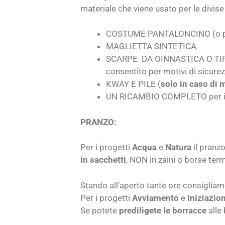
materiale che viene usato per le divis
COSTUME PANTALONCINO (o pant
MAGLIETTA SINTETICA
SCARPE DA GINNASTICA O TIPO 
consentito per motivi di sicurez
KWAY E PILE (
solo in caso di 
UN RICAMBIO COMPLETO per il 
PRANZO:
Per i progetti
Acqua
e
Natura
il pranz
in sacchetti
, NON in zaini o borse term
Stando all’aperto tante ore consigliam
Per i progetti
Avviamento
e
Iniziazio
Se potete
prediligete le borracce
alle 