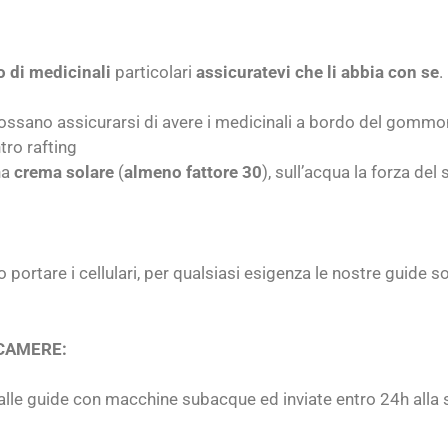
 di medicinali
particolari
assicuratevi che li abbia con se
.
ossano assicurarsi di avere i medicinali a bordo del gommon
tro rafting
na
crema solare
(
almeno fattore 30
), sull’acqua la forza del
ortare i cellulari, per qualsiasi esigenza le nostre guide s
CAMERE:
alle guide con macchine subacque ed inviate entro 24h alla sc