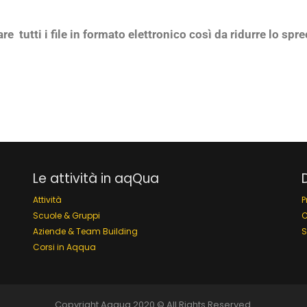
 tutti i file in formato elettronico così da ridurre lo spre
Le attività in aqQua
Attività
P
Scuole & Gruppi
C
Aziende & Team Building
S
Corsi in Aqqua
Copyright Aqqua 2020 © All Rights Reserved.